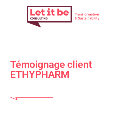
Actua
No
Témoignage client
ETHYPHARM